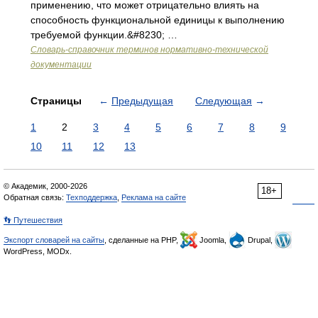
применению, что может отрицательно влиять на
способность функциональной единицы к выполнению
требуемой функции.&#8230; …
Словарь-справочник терминов нормативно-технической
документации
Страницы
←
Предыдущая
Следующая
→
1
2
3
4
5
6
7
8
9
10
11
12
13
© Академик, 2000-2026
18+
Обратная связь:
Техподдержка
,
Реклама на сайте
👣 Путешествия
Экспорт словарей на сайты
, сделанные на PHP,
Joomla,
Drupal,
WordPress, MODx.