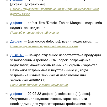
[дэфект], [дэфектный] …
Словарь трудностей произношения и ударения в современном
русском языке
дефект
— defect, flaw *Defekt, Fehler, Mangel – вада, хиба,
17
недолік, пошкодження …
Гірничий енциклопедичний словник
Дефект
— (латинское defectus), изъян, недостаток. …
18
Иллюстрированный энциклопедический словарь
ДЕФЕКТ
— каждое отдельное несоответствие продукции
19
установленным требованиям, порок, повреждение,
недостаток; может носить явный или скрытый характер.
Различают устранимые и неустранимые Д., когда
устранение изъяна технически невозможно или
экономически&#8230; …
Большая политехническая энциклопедия
дефект
— 02.02.22 дефект (изображение) [defect]:
20
Отсутствие или недостаточность характеристики,
необходимой для удовлетворения требованиям по