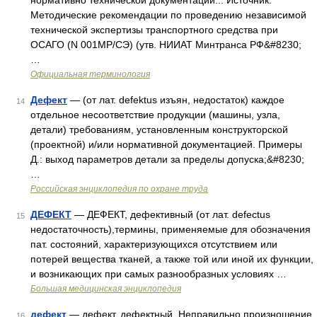
нормативно технической документации... Источник:
Методические рекомендации по проведению независимой
технической экспертизы транспортного средства при
ОСАГО (N 001МР/СЭ) (утв. НИИАТ Минтранса РФ&#8230;
…
Официальная терминология
Дефект
— (от лат. defektus изъян, недостаток) каждое
14
отдельное несоответствие продукции (машины, узла,
детали) требованиям, установленным конструкторской
(проектной) и/или нормативной документацией. Примеры
Д.: выход параметров детали за пределы допуска;&#8230;
…
Российская энциклопедия по охране труда
ДЕФЕКТ
— ДЕФЕКТ, дефективный (от лат. defectus
15
недостаточность),термины, применяемые для обозначения
пат. состояний, характеризующихся отсутствием или
потерей вещества тканей, а также той или иной их функции,
и возникающих при самых разнообразных условиях …
Большая медицинская энциклопедия
дефект
— дефект, дефектный. Неправильно произношение
16